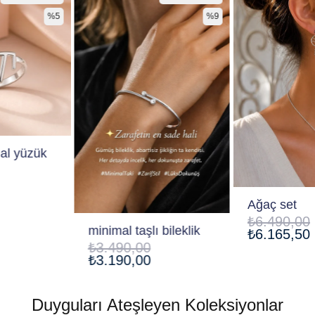
%9
%5
Ağaç set
₺6.490,00
minimal taşlı bileklik
₺6.165,50
₺3.490,00
₺3.190,00
Duyguları Ateşleyen Koleksiyonlar