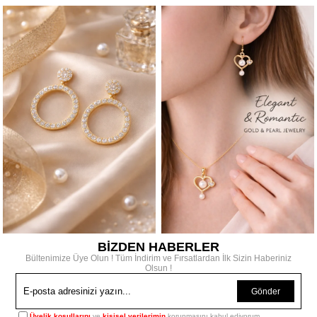
BİZDEN HABERLER
Bültenimize Üye Olun ! Tüm İndirim ve Fırsatlardan İlk Sizin Haberiniz
Olsun !
Gönder
Üyelik koşullarını
ve
kişisel verilerimin
korunmasını kabul ediyorum.