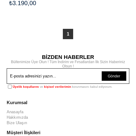
₺3.190,00
1
BİZDEN HABERLER
Bültenimize Üye Olun ! Tüm İndirim ve Fırsatlardan İlk Sizin Haberiniz
Olsun !
Gönder
Üyelik koşullarını
ve
kişisel verilerimin
korunmasını kabul ediyorum.
Kurumsal
Anasayfa
Hakkımızda
Bize Ulaşın
Müşteri İlişkileri