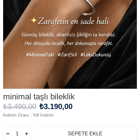
minimal taşlı bileklik
₺3.490,00
₺3.190,00
İndirim Oranı
:
%
9
İndirim