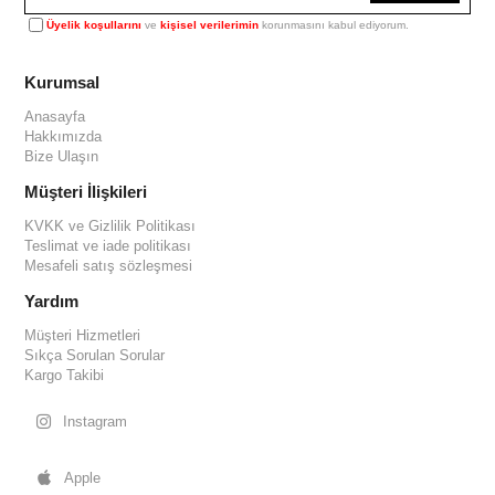
Üyelik koşullarını
ve
kişisel verilerimin
korunmasını kabul ediyorum.
Kurumsal
Anasayfa
Hakkımızda
Bize Ulaşın
Müşteri İlişkileri
KVKK ve Gizlilik Politikası
Teslimat ve iade politikası
Mesafeli satış sözleşmesi
Yardım
Müşteri Hizmetleri
Sıkça Sorulan Sorular
Kargo Takibi
Instagram
Apple