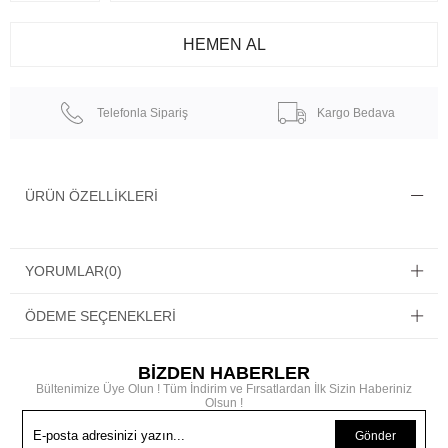
Telefonla Sipariş
Kargo Bedava
ÜRÜN ÖZELLIKLERI
YORUMLAR
(0)
ÖDEME SEÇENEKLERI
BİZDEN HABERLER
Bültenimize Üye Olun ! Tüm İndirim ve Fırsatlardan İlk Sizin Haberiniz
Olsun !
Gönder