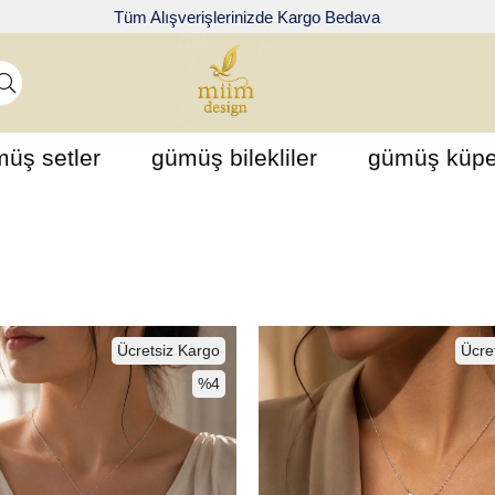
Tüm Alışverişlerinizde Kargo Bedava
üş setler
gümüş bilekliler
gümüş küpe
Ücretsiz Kargo
Ücre
%4