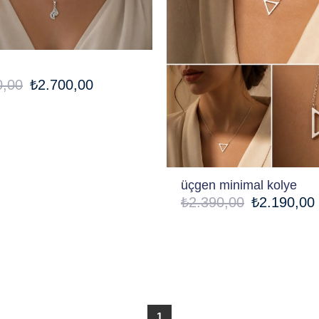
0,00
₺2.700,00
üçgen minimal kolye
₺2.390,00
₺2.190,00
1