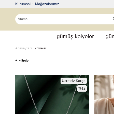
Kurumsal
Mağazalarımız
gümüş kolyeler
güm
Anasayfa
kolyeler
Filtrele
Ücretsiz Kargo
%12