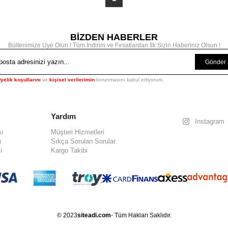
BİZDEN HABERLER
Bültenimize Üye Olun ! Tüm İndirim ve Fırsatlardan İlk Sizin Haberiniz Olsun !
Gönder
yelik koşullarını
ve
kişisel verilerimin
korunmasını kabul ediyorum.
Yardım
Instagram
sı
Müşteri Hizmetleri
ı
Sıkça Sorulan Sorular
i
Kargo Takibi
© 2023
siteadi.com
- Tüm Hakları Saklıdır.