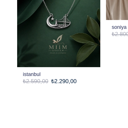
soniya
₺2.80
istanbul
₺2.590,00
₺2.290,00