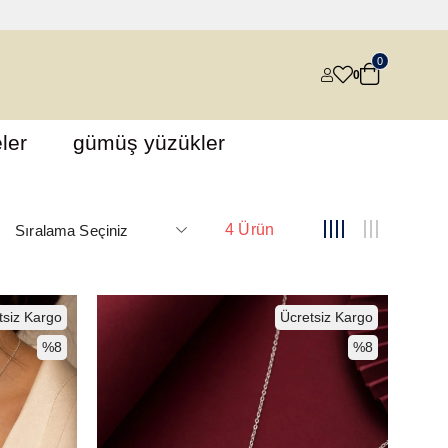
0
0
ler
gümüş yüzükler
4 Ürün
tsiz Kargo
Ücretsiz Kargo
%8
%8