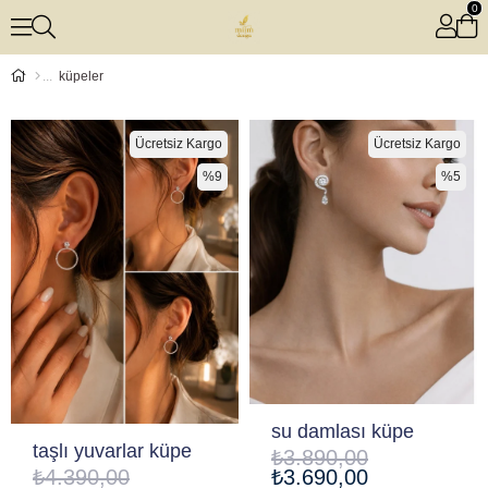
0
küpeler
Ücretsiz Kargo
Ücretsiz Kargo
%9
%5
su damlası küpe
taşlı yuvarlar küpe
₺3.890,00
₺4.390,00
₺3.690,00