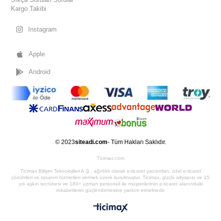
Kargo Takibi
Instagram
Apple
Android
© 2023
siteadi.com
- Tüm Hakları Saklıdır.
Ticimax.com
Ticimax Bilişim Teknolojileri A.Ş., ağırlıklı olarak e-ticaret yazılımları, özel e-ticaret
çözümleri ve tasarım hizmetleri vermek üzere kurulmuştur. Ticimax, güçlü altyapısı ve 15
yılı aşkın tecrübesi ve 180+ uzman personeli ile müşterilerinin e-ticaret alanındaki
rekabetlerini güçlendirmesine yardım etmektedir.