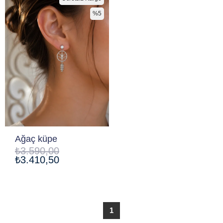
%5
Ağaç küpe
₺3.590,00
₺3.410,50
1