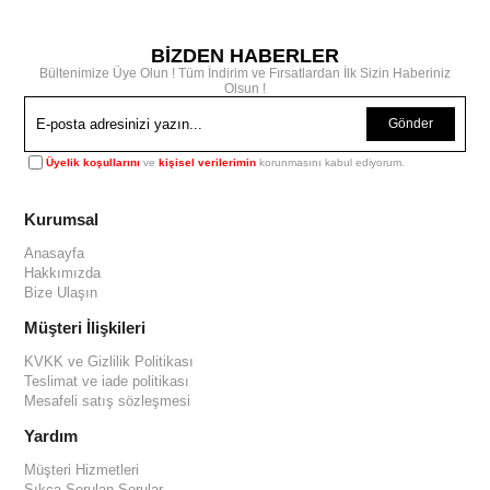
BİZDEN HABERLER
Bültenimize Üye Olun ! Tüm İndirim ve Fırsatlardan İlk Sizin Haberiniz
Olsun !
Gönder
Üyelik koşullarını
ve
kişisel verilerimin
korunmasını kabul ediyorum.
Kurumsal
Anasayfa
Hakkımızda
Bize Ulaşın
Müşteri İlişkileri
KVKK ve Gizlilik Politikası
Teslimat ve iade politikası
Mesafeli satış sözleşmesi
Yardım
Müşteri Hizmetleri
Sıkça Sorulan Sorular