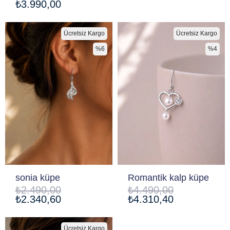
₺3.990,00
Ücretsiz Kargo
Ücretsiz Kargo
%6
%4
sonia küpe
Romantik kalp küpe
₺2.490,00
₺4.490,00
₺2.340,60
₺4.310,40
Ücretsiz Kargo