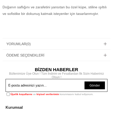
Doğanın saflığını ve zarafetini yansıtan bu özel küpe, stiline ışıltılı
ve sofistike bir dokunuş katmak isteyenler için tasarlanmıştır.
YORUMLAR
(0)
ÖDEME SEÇENEKLERI
BİZDEN HABERLER
Bültenimize Üye Olun ! Tüm İndirim ve Fırsatlardan İlk Sizin Haberiniz
Olsun !
Gönder
Üyelik koşullarını
ve
kişisel verilerimin
korunmasını kabul ediyorum.
Kurumsal