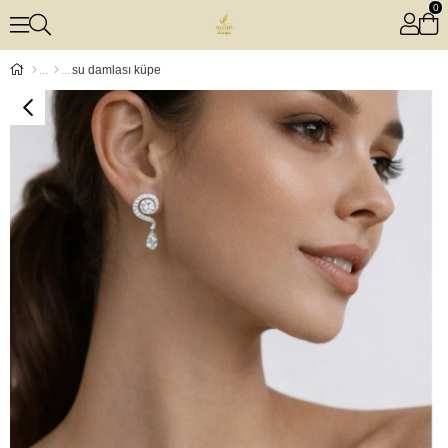
0
su damlası küpe