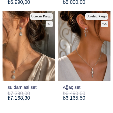
₺6.990,00
₺5.000,00
Ücretsiz Kargo
Ücretsiz Kargo
%3
%5
su damlasi set
Ağaç set
₺7.390,00
₺6.490,00
₺7.168,30
₺6.165,50