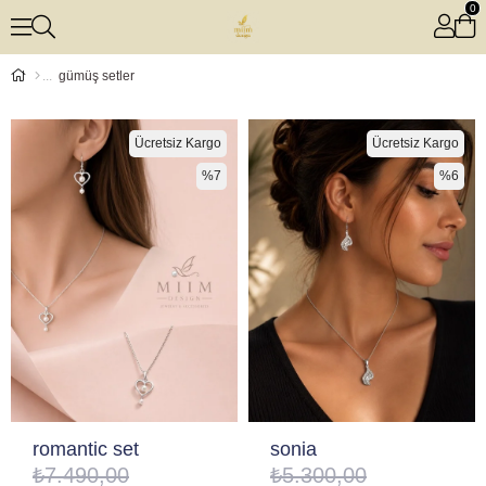
0
gümüş setler
Ücretsiz Kargo
Ücretsiz Kargo
%7
%6
romantic set
sonia
₺7.490,00
₺5.300,00