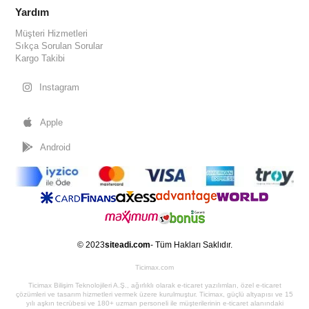
Yardım
Müşteri Hizmetleri
Sıkça Sorulan Sorular
Kargo Takibi
Instagram
Apple
Android
© 2023
siteadi.com
- Tüm Hakları Saklıdır.
Ticimax.com
Ticimax Bilişim Teknolojileri A.Ş., ağırlıklı olarak e-ticaret yazılımları, özel e-ticaret
çözümleri ve tasarım hizmetleri vermek üzere kurulmuştur. Ticimax, güçlü altyapısı ve 15
yılı aşkın tecrübesi ve 180+ uzman personeli ile müşterilerinin e-ticaret alanındaki