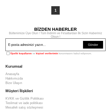
1
BİZDEN HABERLER
Bültenimize Üye Olun ! Tüm İndirim ve Fırsatlardan İlk Sizin Haberiniz
Olsun !
Gönder
Üyelik koşullarını
ve
kişisel verilerimin
korunmasını kabul ediyorum.
Kurumsal
Anasayfa
Hakkımızda
Bize Ulaşın
Müşteri İlişkileri
KVKK ve Gizlilik Politikası
Teslimat ve iade politikası
Mesafeli satış sözleşmesi