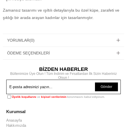
Zamansız tasarımı ve ışıltılı detaylarıyla bu özel küpe, zarafeti ve
şıklığı bir arada arayan kadınlar için tasarlanmıştır.
YORUMLAR
(0)
ÖDEME SEÇENEKLERI
BİZDEN HABERLER
Bültenimize Üye Olun ! Tüm İndirim ve Fırsatlardan İlk Sizin Haberiniz
Olsun !
Gönder
Üyelik koşullarını
ve
kişisel verilerimin
korunmasını kabul ediyorum.
Kurumsal
Anasayfa
Hakkımızda