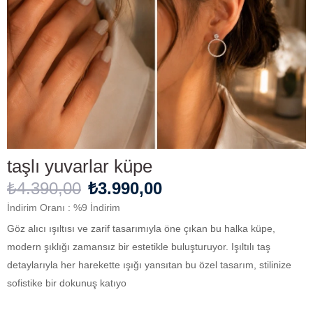
taşlı yuvarlar küpe
₺4.390,00
₺3.990,00
İndirim Oranı
:
%
9
İndirim
Göz alıcı ışıltısı ve zarif tasarımıyla öne çıkan bu halka küpe,
modern şıklığı zamansız bir estetikle buluşturuyor. Işıltılı taş
detaylarıyla her harekette ışığı yansıtan bu özel tasarım, stilinize
sofistike bir dokunuş katıyo