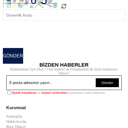
BİZDEN HABERLER
Bültenimize Üye Olun ! Tüm İndirim ve Fırsatlardan İlk Sizin Haberiniz
Olsun !
Gönder
Üyelik koşullarını
ve
kişisel verilerimin
korunmasını kabul ediyorum.
Kurumsal
Anasayfa
Hakkımızda
Bize Ulaşın