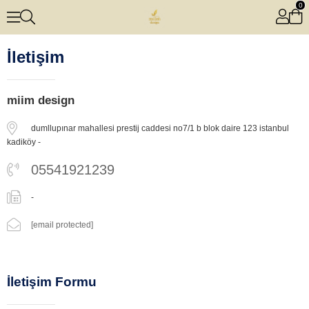
0
İletişim
miim design
dumllupınar mahallesi prestij caddesi no7/1 b blok daire 123 istanbul
kadiköy -
05541921239
-
[email protected]
İletişim Formu