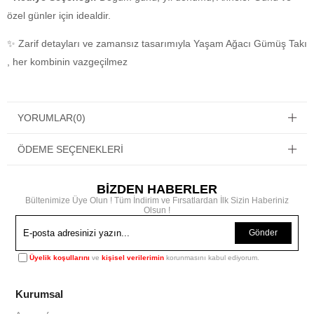
özel günler için idealdir.
✨ Zarif detayları ve zamansız tasarımıyla Yaşam Ağacı Gümüş Takı
, her kombinin vazgeçilmez
YORUMLAR
(0)
ÖDEME SEÇENEKLERI
BİZDEN HABERLER
Bültenimize Üye Olun ! Tüm İndirim ve Fırsatlardan İlk Sizin Haberiniz
Olsun !
Gönder
Üyelik koşullarını
ve
kişisel verilerimin
korunmasını kabul ediyorum.
Kurumsal