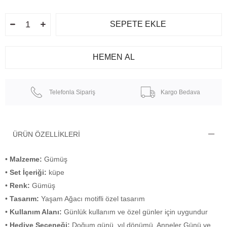
Telefonla Sipariş
Kargo Bedava
ÜRÜN ÖZELLIKLERI
•
Malzeme:
Gümüş
•
Set İçeriği:
küpe
•
Renk:
Gümüş
•
Tasarım:
Yaşam Ağacı motifli özel tasarım
•
Kullanım Alanı:
Günlük kullanım ve özel günler için uygundur
•
Hediye Seçeneği:
Doğum günü, yıl dönümü, Anneler Günü ve