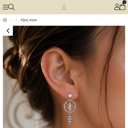
0
Ağaç küpe