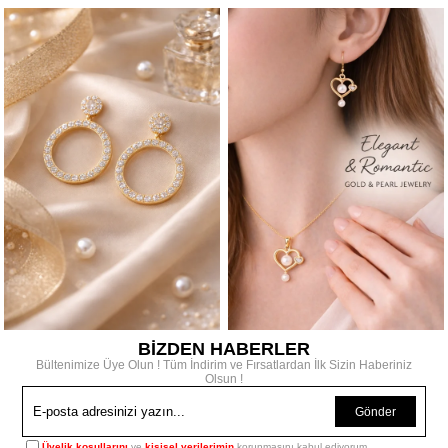
BİZDEN HABERLER
Bültenimize Üye Olun ! Tüm İndirim ve Fırsatlardan İlk Sizin Haberiniz
Olsun !
Gönder
Üyelik koşullarını
ve
kişisel verilerimin
korunmasını kabul ediyorum.
Kurumsal
Anasayfa
Hakkımızda
Bize Ulaşın